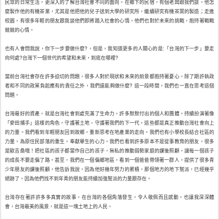
民眾的日常生活，更深入的了解台灣社會不同的面向。在鄉下的民宿，有個老闆跟我們談，他怎
麼製作他的有機茶業，尤其是他把他的兒子送到大學的研究所，繼續研究有機茶葉的製造；走進
校園，有很多年輕的朋友跟我談他們即將踏入社會的心情，他們也對於未來的挑戰，抱持著戰戰
競競的心情。
也有人會問我說，你下一步要做什麼?，但是，我知道更多的人關心的是:「台灣的下一步」要走
向何處?台灣下一個世代的希望和未來，到底在哪裡?
當前台灣社會存在許多迫切的問題，很多人對於現狀和未來的前景都抱持著憂心。除了期許執政
者和不同的政黨負起應有的責任之外，我們還能夠做什麼? 這一段時間，我們也一直在思考這個
問題。
台灣最好的資產，就是台灣社會到處充滿了生命力，許多默默付出的個人和團體，持續扮演著像
「麥田捕手」這樣的角色，守護著土地、守護著我們的下一代，這些都是真正推動台灣社會向上
的力量。我們看到年輕朋友回到故鄉，重新思考在地產業的走向。我們也有小學校長結合社區的
力量，為原住民部落的重生，奉獻畢生的心力。我們也看到許多原本不是從事教育的朋友，很多
是歐吉桑哦！把社區的孩子都當作自己的孩子，無私的推動弱勢家庭的課後照顧，讓每一個孩子
的成長不要走偏了路。甚至，我們在一個偏鄉地區，看到一個爸爸帶領著一群人，提供了很多青
少年朋友的課後照顧，他告訴我說，因為他好幾年努力的累積，那個地方的地下幫派，已經幾乎
絕跡了，因為他們找不到年青的朋友能持續加強幫派的力量跟存在。
‪ ‬
台灣存在著許許多多真實的故事，在台灣的各個角落發生，令人敬佩而且感動，也讓我深深體
會，台灣最美的風景，就是這一塊土地上的人民。