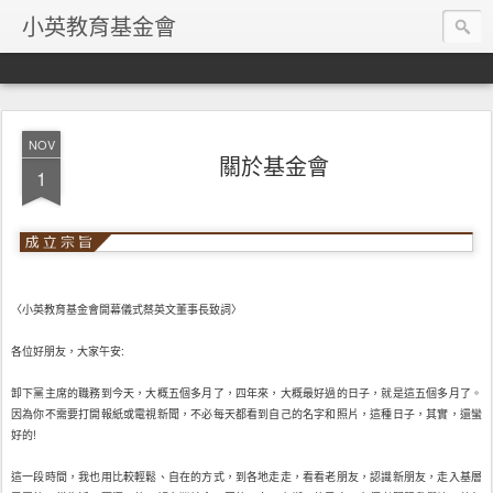
小英教育基金會
NOV
關於基金會
1
〈小英教育基金會開幕儀式蔡英文董事長致詞〉
各位好朋友，大家午安:
卸下黨主席的職務到今天，大概五個多月了，四年來，大概最好過的日子，就是這五個多月了。
因為你不需要打開報紙或電視新聞，不必每天都看到自己的名字和照片，這種日子，其實，還蠻
好的!
這一段時間，我也用比較輕鬆、自在的方式，到各地走走，看看老朋友，認識新朋友，走入基層