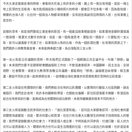
今天大家走進基金會的時候，會看到天花板上有許多的小豬，牆上有一張台灣地圖，是這一塊土
地上民眾的生活寫真。每次我經過這些小豬和照片的時候，都會忍不住多看一眼。因為我知道，
樸實的台灣人民，比任何一個政治人物都來得重要，沒有這些真誠而且熱情的人民，台灣事實上
是空的。
這樣的思考，就是我們要成立基金會的原因。有一個童話故事裡面提到，如果要用金銀財寶填滿
一間房間，需要天文數字的財富，但是，換一個角度思考，要點亮一間房子，只要點亮一支火
柴，就可以讓滿屋子充滿了光。如果借用火柴的比喻，作為一個民間社團，在有限的資源之下，
我們期許小英教育基金會，未來能夠奉獻力量，為台灣點亮三支火柴：
第一支火柴是公共議題的思辨。昨天我們正式開始了一個網路公共言論平台，叫做「想想」論
壇，未來我們也要不定期舉辦實體論壇和工作坊，不管是產業經濟、中國觀察、民主法治、全球
視野、社會關懷、或者文化教育等各種公共議題，都能夠在「想想」論壇裡自由發揮、相互激
盪，歡迎不同的主張一起來想想台灣，一起帶動台灣社會進步的思想和勇於思辨的公民意識。
第二支火柴是在地關懷的行動。我們將結合在地的公民團體，以實際的行動投入社區照顧。過去
幾個月，我們走訪各地，有許多的觀察和學習，也開始在偏鄉、原住民部落著手推動，希望這些
結合在地參與的行動，能夠成為在地關懷的成功案例，未來持續推廣到很多不同的地方。
第三支火柴是鼓動全民參與的社會力。「施比受更有福」，這句話大家都會認同，台灣社會的愛
與關懷到處都是，但是，豐沛的愛心和資源，往往只有在重大災難發生的時候才找得到投入的管
道。我們希望鼓動廣大的社會力，不管是個人或企業，平時就能共同參與、付諸行動。投入的方
式可以是資源或人力，關懷的地方也可以是生活周遭的社區，也可以是自己的故鄉，也許是從來