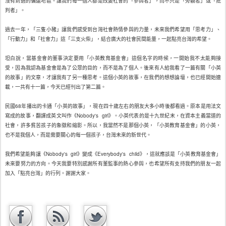
沒有到過的偏遠地區。讓我們每一個人都是改變社會的「參與者」，而不只是「旁觀者」或「批
判者」。
過去一年，「三隻小豬」讓我們感受到台灣社會熱情參與的力量，未來我們希望用「思考力」、
「行動力」和「社會力」這「三支火柴」，結合廣大的社會民間能量，一起點亮台灣的希望。
坦白說，當基金會的董事決定要用「小英教育基金會」這個名字的時候，一開始我不太能夠接
受，因為我認為基金會是為了公眾的目的，而不是為了個人。後來有人給我看了一篇有關「小英
的故事」的文章，才讓我有了另一種思考。這個小英的故事，在我們的想想論壇，也已經開始連
載，一共有十一篇，今天已經刊出了第二篇。
民國68年播出的卡通「小英的故事」，現在四十歲左右的朋友大多小時後都看過。原本是用法文
寫成的故事，翻譯成英文叫作《Nobody's girl》。小英代表的是十九世紀末，在資本主義當道的
社會，許多貧苦孩子的象徵和縮影。所以，我當然不是那個小英，「小英教育基金會」的小英，
也不是我個人，而是需要關心的每一個孩子，台灣未來的新世代。
我們希望能夠讓《Nobody's girl》變成《Everybody's child》，這就應該是「小英教育基金會」
未來要努力的方向。今天我要特別感謝所有董監事的熱心參與，也希望所有支持我們的朋友一起
加入「點亮台灣」的行列。謝謝大家。