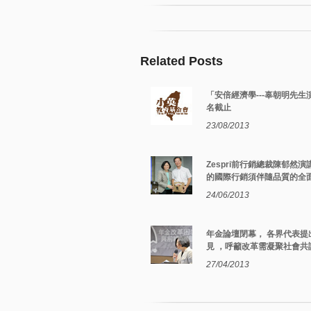
Related Posts
「安倍經濟學---辜朝明先生
名截止
23/08/2013
Zespri前行銷總裁陳郁然
的國際行銷須伴隨品質的全
24/06/2013
年金論壇閉幕， 各界代表提
見 ，呼籲改革需凝聚社會共
27/04/2013