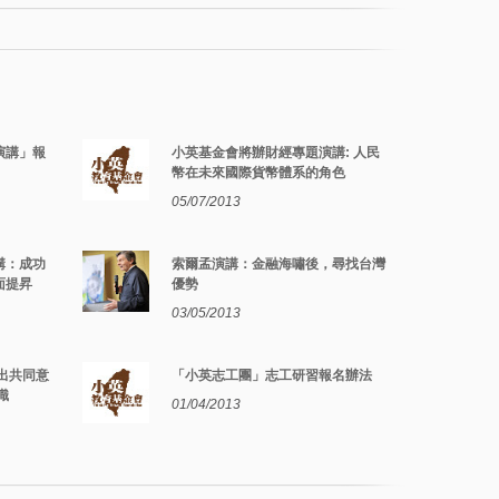
演講」報
小英基金會將辦財經專題演講: 人民
幣在未來國際貨幣體系的角色
05/07/2013
演講：成功
索爾孟演講：金融海嘯後，尋找台灣
面提昇
優勢
03/05/2013
出共同意
「小英志工團」志工研習報名辦法
識
01/04/2013