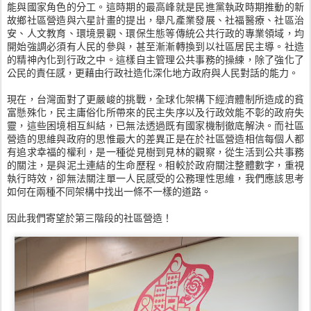
能與國家角色的分工。這時期的最高峰就是民進黨執政時期推動的新
故鄉社區營造與六星計畫的提出，舉凡產業發展、社福醫療、社區治
安、人文教育、環境景觀、環保生態等傳統公共行政的專業領域，均
開始強調必須有人民的參與，甚至漸漸轉換到以社區居民主導。社造
的精神內化到行政之中。這樣自主管理公共事務的操練，除了強化了
公民的責任感，更藉由行政社造化深化地方政府與人民對話的能力。
現在，台灣面對了更嚴峻的挑戰，全球化架構下經濟體制所造成的貧
富懸殊化，民主庸俗化所帶來的民主失序以及行政效能不彰的政府失
靈，這些困境相互糾結，已無法透過既有國家機制徹底解決。而社區
營造的思維與政府的思惟最大的差異正是在於社區營造相信每個人都
有追求幸福的權利，是一種從見樹到見林的觀察，從生活到公共事務
的關注，是與泥土連結的生命歷程。相較於政府關注整體數字，重視
執行時效，卻無法關注單一人民感受的公務理性思維，我們應該思考
如何在兩種不同架構中找出一條不一樣的道路。
因此我們寄望於第三階段的社區營造！