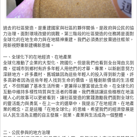
過去的社區營造，是重建國家與社區的夥伴關係，是政府與公民的協
力治理。面對環境改變的挑戰，第三階段的社區營造的任務將是面對
全球化的在地生命力與在地精神重建。我們必須勇於放棄過往框架，
用新視野重新建構新思維。
一、全球化下的在地經濟、在地產業
全球化推動了企業的大型化、跨國化。但是我們也看到全台灣由北到
南，從城市到鄉村有許多年輕人用他們的才華、專業，以新創意努力
深耕地方。許多農村、舊城鎮因為這些年輕人的投入得到新力量，許
多高齡者因為這些年輕人找到生命的價值。這種創新價值的生活模
式，不但照顧了基本生活所需，更兼得以豐富彼此生命，在全球化的
互動中維持多樣性特質與生活者的尊嚴。我們應該讓這些植根在地溫
暖人心的故事可以更被看到，讓社區營造的實踐激勵我們面對全球化
的靈活能力與勇氣。在上一次的選舉中，我提出了在地經濟、在地產
業的概念，正是這種「在地全球化」的思維，希望我們的經濟發展是
以人民生活為主體的自主發展，就業、產業與生活成為一個整體。
二、公民參與的地方治理