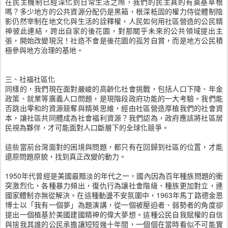
在民主機制已經深化到日常生活之際，我們的民主真的有奠基草根
嗎？多少地方的公共資源分配仍是黑箱，根深柢固的權力侍從體制陰
影仍然宰制在地文化與生活的詮釋權，人民如何用社區營造的公民精
神彼此連結，跨出自家的後花園，對那關乎未來的公共領域提出主
張，開始改變現況！社造不會是後花園的孤芳自賞，而是地方公民積
極參與地方治理的基地。
三、社福社區化
同樣的，我們現在面對嚴峻的高齡化社會挑戰，包括人口下降、年金
政策、就業等廣義人口問題，是現階段政府功能的一大考驗。我們能
否跳出零和的資源競奪與精英思維，經由社區營造厚植我們的社會資
本，讓社區共同體成為社會福利資源？我們認為，政府應該將社區居
民視為夥伴，才可能面對人口斷層下的全球化競爭。
這些當前台灣面對的困境與問題，都只有在回歸到社區的位置，才能
還原問題原貌，找到真正改變的動力。
1950年代曾經是美國最黯淡的年代之一，國內因為百年種族問題的衝
突激烈化，各種暴力頻出，復仇行為讓社會階級、種族更加對立，連
國家體制亦無從解決。在這種動盪不安氛圍中，1963年馬丁路德金恩
博士以「我有一個夢」為題演講，從一個被壓迫者、弱勢者的角度卻
提出一個植基於美國建國精神的偉大夢想。這種公民自我賦權的自信
與捨我其誰的公民承擔讓短短幾十年間，一個個在當時看似不可能實