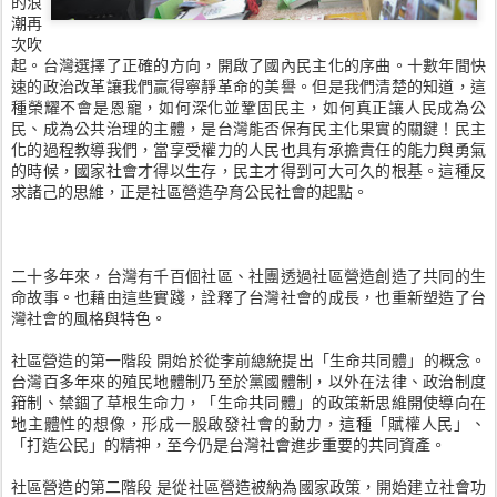
的浪
潮再
次吹
起。台灣選擇了正確的方向，開啟了國內民主化的序曲。十數年間快
速的政治改革讓我們贏得寧靜革命的美譽。但是我們清楚的知道，這
種榮耀不會是恩寵，如何深化並鞏固民主，如何真正讓人民成為公
民、成為公共治理的主體，是台灣能否保有民主化果實的關鍵！民主
化的過程教導我們，當享受權力的人民也具有承擔責任的能力與勇氣
的時候，國家社會才得以生存，民主才得到可大可久的根基。這種反
求諸己的思維，正是社區營造孕育公民社會的起點。
二十多年來，台灣有千百個社區、社團透過社區營造創造了共同的生
命故事。也藉由這些實踐，詮釋了台灣社會的成長，也重新塑造了台
灣社會的風格與特色。
社區營造的第一階段 開始於從李前總統提出「生命共同體」的概念。
台灣百多年來的殖民地體制乃至於黨國體制，以外在法律、政治制度
箝制、禁錮了草根生命力，「生命共同體」的政策新思維開使導向在
地主體性的想像，形成一股啟發社會的動力，這種「賦權人民」、
「打造公民」的精神，至今仍是台灣社會進步重要的共同資產。
社區營造的第二階段 是從社區營造被納為國家政策，開始建立社會功