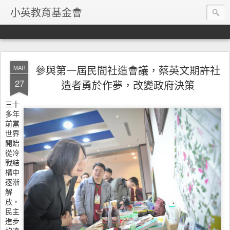
小英教育基金會
參與第一屆民間社造會議，蔡英文期許社
MAR
27
造者勇於作夢，改變政府決策
三十
多年
前當
世界
開始
從冷
戰結
構中
逐漸
解
放，
民主
進步